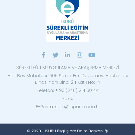
SÜREKLİ EĞİTİM UYGULAMA VE ARAŞTIRMA MERKEZİ
Hızır Bey Mahallesi 1509 Sokak Eski Doğumevi Hastanesi
Binası Yanı Bina: 24 Kat:1 No: 14
Telefon: + 90 (246) 214 60 44
Faks:
E-Posta: sem@isparta.edu.tr
© 2023 - ISUBÜ Bilgi İşlem Daire Başkanlığı