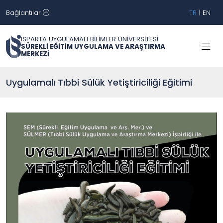
Bağlantılar
TR
|
EN
ISPARTA UYGULAMALI BİLİMLER ÜNİVERSİTESİ
SÜREKLİ EĞİTİM UYGULAMA VE ARAŞTIRMA
MERKEZİ
Uygulamalı Tıbbi Sülük Yetiştiriciliği Eğitimi