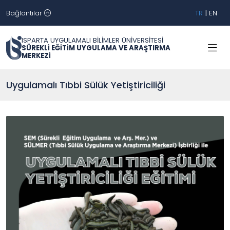
Bağlantılar
TR
|
EN
ISPARTA UYGULAMALI BİLİMLER ÜNİVERSİTESİ
SÜREKLİ EĞİTİM UYGULAMA VE ARAŞTIRMA
MERKEZİ
Uygulamalı Tıbbi Sülük Yetiştiriciliği